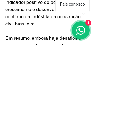
indicador positivo do potencial de 
Fale conosco
crescimento e desenvolvimento 
contínuo da indústria da construção 
1
civil brasileira.
Em resumo, embora haja desafios a 
serem superados, o setor da 
construção civil brasileira está 
posicionado para um crescimento 
sólido em 2024, impulsionado por uma 
série de fatores positivos, incluindo a 
demanda contínua, perspectivas 
econômicas favoráveis e reformas 
planejadas no setor. No entanto, é 
crucial que as partes interessadas do 
setor trabalhem em conjunto para 
enfrentar os desafios e aproveitar as 
oportunidades para garantir um 
crescimento sustentável e inclusivo no 