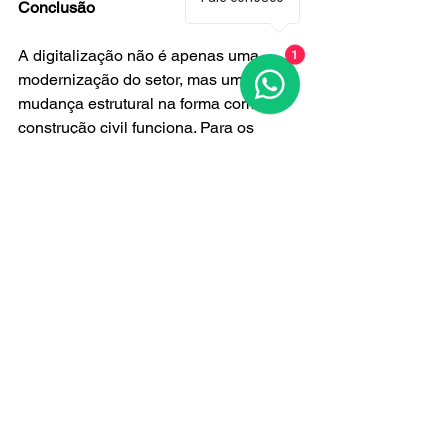
Conclusão
A digitalização não é apenas uma 
1
modernização do setor, mas uma 
mudança estrutural na forma como a 
construção civil funciona. Para os 
lojistas, isso significa que quem se 
apoia em dados e inteligência de 
mercado sai na frente da concorrência.
É exatamente nesse ponto que a 
Prospecta Obras faz a diferença: 
fornecendo informações estratégicas 
sobre obras em andamento e 
inteligência de mercado que ajudam 
lojistas da construção civil a identificar 
oportunidades, chegar primeiro ao 
cliente e aumentar suas vendas de 
forma eficiente.